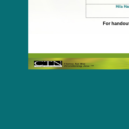
Hila Ha
For handout